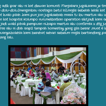
adik ipar aku ni kat dewan komuniti Menjalara jugak...sama je ti
dolu-dolu...(mengimbau nostagia betul la)....majlis sebelah lelaki ka
 kualo pilah ...kami pun join jugak..sebab masa tu ibu mertua aku
an kat hospital Kolumpo nun....melibatkan operation sikit...jadi kami a
jadi wakil pihak pempuan ni....bapa mertua aku confirmla x dtg juga
biras aku ni dah siap2 tempah homestay yang gila besar ...muat 6 
semuanya..bolehla kami berehat sehari sebelum majlis bertandang p
ng lalu...