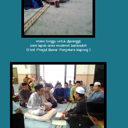
masa tunggu untuk dipanggil..
kami lepak area muslimat beribadat
Ni kat Masjid Besar Menjalara Kepong :)