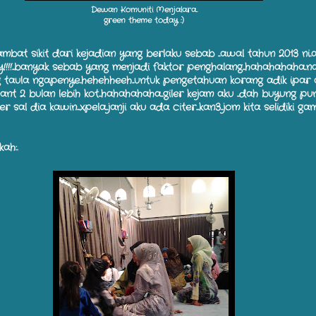
Dewan Komuniti Menjalara..
green theme today :)
mbat sikit dari kejadian yang berlaku sebab ...awal tahun 2013 ni.
!!!...banyak sebab yang menjadi faktor penghalang...hahahahaha..n
 taula ngapenye..hehehheeh...untuk pengetahuan korang adik ipar 
t 2 bulan lebih kot...hahahahaha...giler kejam aku ...dah buyung p
 sal dia kawin....xpela...janji aku ada citer....kan3...jom kita selidiki g
kah:.