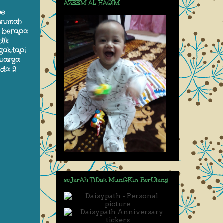
AZEEM AL HAQIM
me
t rumah
 x berapa
dik
k...tapi
kuarga
ada 2
seJarAh TiDak MunGKin BerUlang