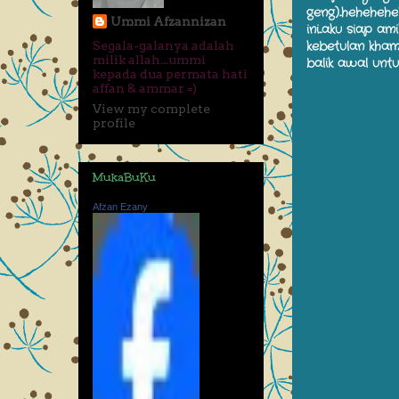
geng)..heheheh
Ummi Afzannizan
ini...aku siap a
kebetulan khamis
Segala-galanya adalah
milik allah...ummi
balik awal unt
kepada dua permata hati
affan & ammar =)
View my complete
profile
MukaBuKu
Afzan Ezany