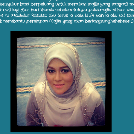
ehe...syukur kami berpeluang untuk meraikan majlis yang sangat2 m
mik cuti lagi dari hari khamis sebelum tu..lupa pulak..majlis ni hari aha
 tu Maulidur Rasul..so aku terus la balik kl ....(4 hari la aku kat sana
uk membantu persiapan Majlis yang akan berlangsung..hehehehe ;)