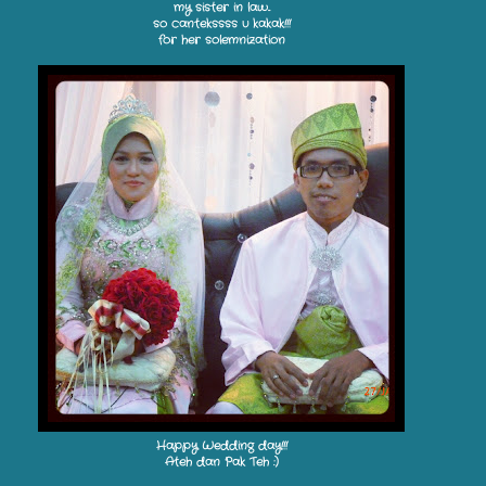
my sister in law..
so cantekssss u kakak!!!
for her solemnization
Happy Wedding day!!!
Ateh dan Pak Teh :)