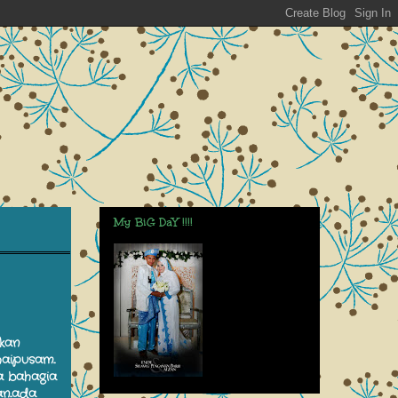
My BiG DaY !!!!
kan
aipusam..
a bahagia
n..ada