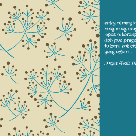
entry ni mmg la
busy musy okay!
lepas ni korang
dah pun pregnan
tu baru nak citer
yang ada ni ....
.:Majlis AkaD Ni