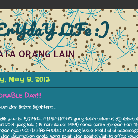
rYdaY LiFe :)
ATA ORANG LAIN
, May 9, 2013
raBle Day!!!
um dan Salam Sejahtera ...
adik ipar ku ELFIRAH AB RAHMAN yang telah selamat diijabkabul
i 2013 yang lalu ( 15 rabiulawal 1434) sama tarikh dengan hari Th
gan nya MOHD HASANUDDIN ...orang kuala Pilah..hehehee..Semog
dan dikurniakan anak2 yang soleh dan solehah..(leh la affan kawa