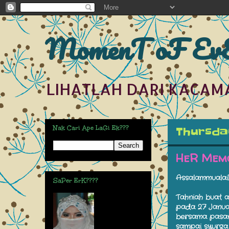
MomenT oF EvE
LIHATLAH DARI KACAM
Nak Cari Ape LaGi Ek???
Thursday
HeR Memo
Assalammualaik
SaPer ErK????
Tahniah buat 
pada 27 Januar
bersama pasan
sampai syurga 