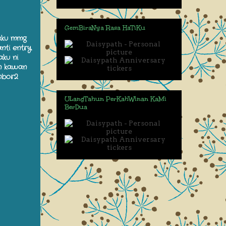
GemBiraNya Rasa HaTiKu
.aku mmg
anti entry
aku ni
un kawan
ambor2
ULangTahun PerKahWinan KaMi
BerDua