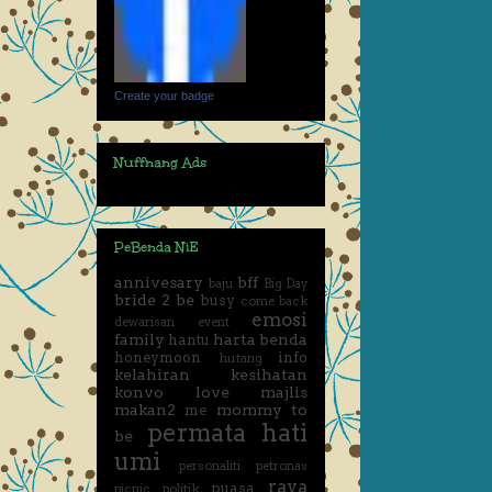
Create your badge
Nuffnang Ads
PeBenda NiE
annivesary
bff
baju
Big Day
bride 2 be
busy
come back
emosi
dewarisan event
family
harta benda
hantu
honeymoon
info
hutang
kelahiran
kesihatan
konvo
love
majlis
makan2
mommy to
me
permata hati
be
umi
personaliti
petronas
raya
puasa
picnic
politik