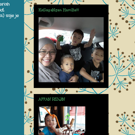
eriah
d..
KeSayaNgan HamBa!!!
.) saje je
AFFAN RIZQIN